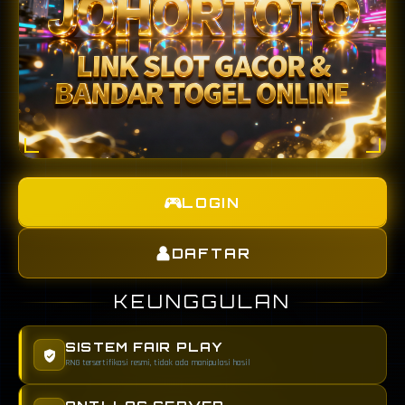
LOGIN
DAFTAR
KEUNGGULAN
SISTEM FAIR PLAY
RNG tersertifikasi resmi, tidak ada manipulasi hasil